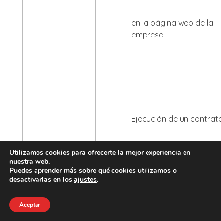
en la página web de la
empresa
Ejecución de un contrato
Utilizamos cookies para ofrecerte la mejor experiencia en
Legitimación:
nuestra web.
Puedes aprender más sobre qué cookies utilizamos o
desactivarlas en los
ajustes
.
Cumplimiento de una
obligación legal.
Aceptar